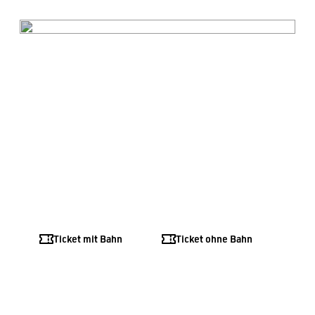
----
FAMILIENFÜHRUNG: 
SCHUPPEN, SCHNÄBEL, 
PRATZEN
Sun, 18.10.2026
•
10:30 AM
-
11:30 AM Uhr
Ticket mit Bahn
Ticket ohne Bahn
Jetzt anmelden