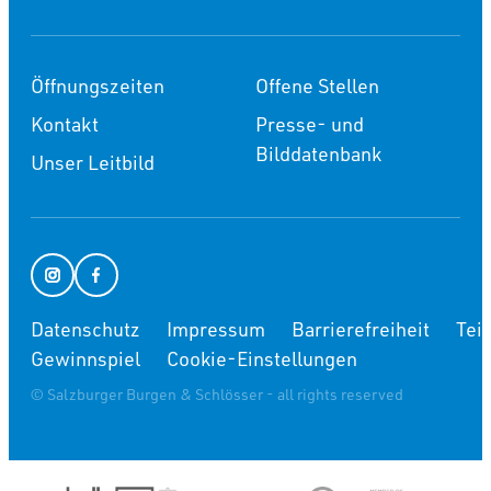
Öffnungszeiten
Offene Stellen
Kontakt
Presse- und
Bilddatenbank
Unser Leitbild
Datenschutz
Impressum
Barrierefreiheit
Tei
Gewinnspiel
Cookie-Einstellungen
© Salzburger Burgen & Schlösser - all rights reserved