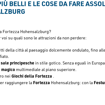
PIÙ BELLI E LE COSE DA FARE ASS
ALZBURG
lla Fortezza Hohensalzburg?
 voi su quali sono le attrazioni da non perdere:
tetti della città al paesaggio dolcemente ondulato, fino a
fiato.
sale principesche
e
in stile gotico. Senza eguali in Europa
o magico
multimediale al piano superiore.
Giochi della Fortezza
Oro nei
.
Fortezza
Festu
er raggiungere la
Hohensalzburg: con la