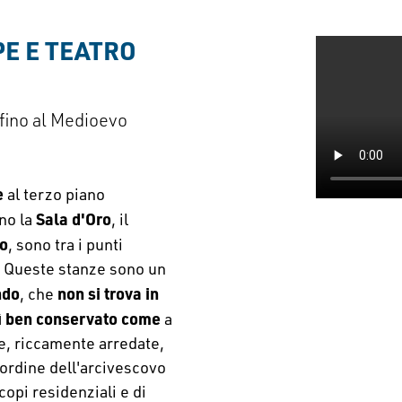
E E TEATRO 
 fino al Medioevo
e
al terzo piano
Sala d'Oro
no la
, il
o
, sono tra i punti
za. Queste stanze sono un
ndo
non si trova in
, che
sì ben conservato come
a
e, riccamente arredate,
ordine dell'arcivescovo
opi residenziali e di